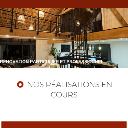
R
E
N
O
V
A
T
I
O
N
P
A
R
T
I
C
U
L
I
E
R
E
T
P
R
O
F
E
S
S
I
O
N
N
E
L
NOS RÉALISATIONS EN
COURS