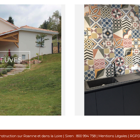
NEUVES
R
struction sur Roanne et dans la Loire | Siren : 800 994 758 |
Mentions Légales
|
RGPD