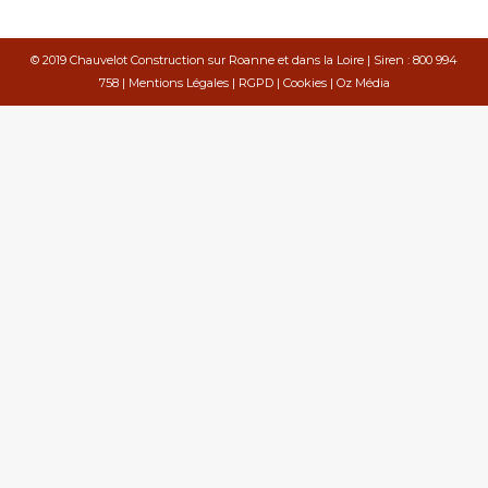
© 2019 Chauvelot Construction sur Roanne et dans la Loire | Siren : 800 994
758 |
Mentions Légales
|
RGPD
|
Cookies
|
Oz Média