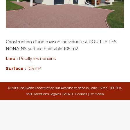
Construction d’une maison individuelle à POUILLY LES
NONAINS surface habitable 105 m2
Lieu :
Pouilly les nonains
Surface :
105 m²
© 2019 Chauvelot Construction sur Roanne et dans la Loire | Siren : 800 994
758 |
Mentions Légales
|
RGPD
|
Cookies
|
Oz Média