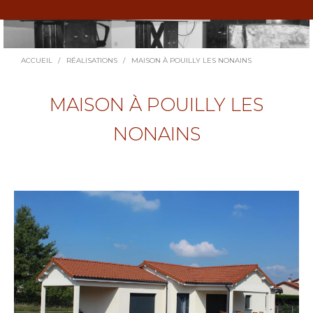
Vous êtes ici :
ACCUEIL
RÉALISATIONS
MAISON À POUILLY LES NONAINS
MAISON À POUILLY LES
NONAINS