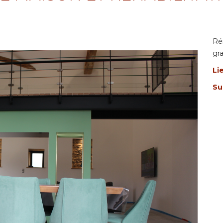
Ré
gr
Li
Su